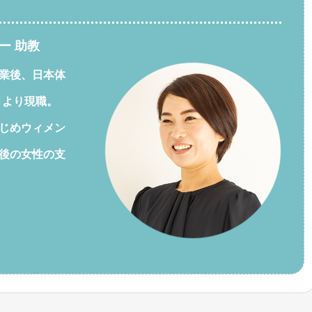
ー 助教
業後、日本体
月より現職。
じめウィメン
後の女性の支