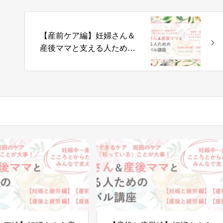
【産前ケア編】妊婦さん＆
産後ママと支える人ための
リカバル講座