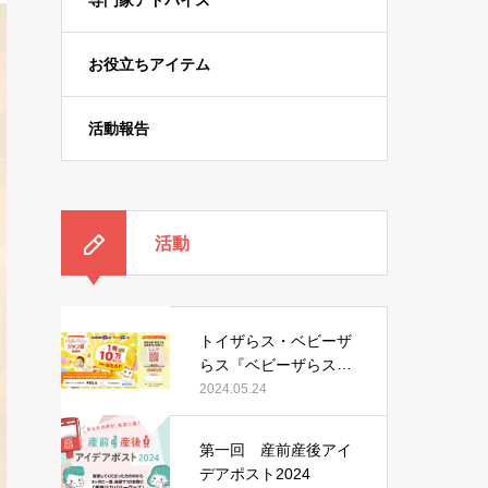
専門家アドバイス
お役立ちアイテム
活動報告
活動
トイザらス・ベビーザ
らス『ベビーザらス・
フェア』に出展
2024.05.24
第一回 産前産後アイ
デアポスト2024