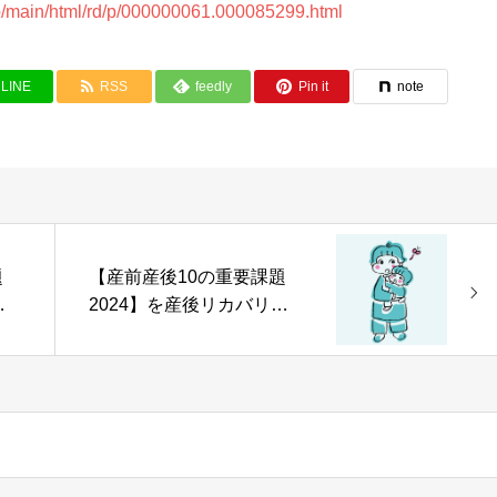
.jp/main/html/rd/p/000000061.000085299.html
LINE
RSS
feedly
Pin it
note
題
【産前産後10の重要課題
ー
2024】を産後リカバリー
で
の日 第3回シンポジウムで
発表しました