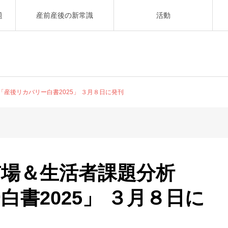
題
産前産後の新常識
活動
産後リカバリー白書2025」 ３月８日に発刊
場＆生活者課題分析
書2025」 ３月８日に